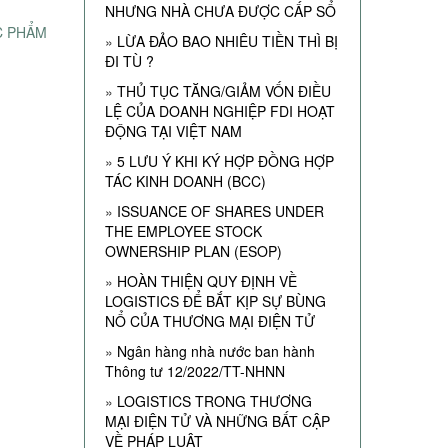
NHƯNG NHÀ CHƯA ĐƯỢC CẤP SỔ
C PHẨM
»
LỪA ĐẢO BAO NHIÊU TIỀN THÌ BỊ
ĐI TÙ ?
»
THỦ TỤC TĂNG/GIẢM VỐN ĐIỀU
LỆ CỦA DOANH NGHIỆP FDI HOẠT
ĐỘNG TẠI VIỆT NAM
»
5 LƯU Ý KHI KÝ HỢP ĐỒNG HỢP
TÁC KINH DOANH (BCC)
»
ISSUANCE OF SHARES UNDER
THE EMPLOYEE STOCK
OWNERSHIP PLAN (ESOP)
»
HOÀN THIỆN QUY ĐỊNH VỀ
LOGISTICS ĐỂ BẮT KỊP SỰ BÙNG
NỔ CỦA THƯƠNG MẠI ĐIỆN TỬ
»
Ngân hàng nhà nước ban hành
Thông tư 12/2022/TT-NHNN
»
LOGISTICS TRONG THƯƠNG
MẠI ĐIỆN TỬ VÀ NHỮNG BẤT CẬP
VỀ PHÁP LUẬT