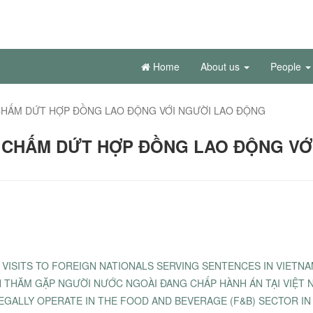
Home
About us
People
 CHẤM DỨT HỢP ĐỒNG LAO ĐỘNG VỚI NGƯỜI LAO ĐỘNG
I CHẤM DỨT HỢP ĐỒNG LAO ĐỘNG VỚ
VISITS TO FOREIGN NATIONALS SERVING SENTENCES IN VIETN
N THĂM GẶP NGƯỜI NƯỚC NGOÀI ĐANG CHẤP HÀNH ÁN TẠI VIỆT 
EGALLY OPERATE IN THE FOOD AND BEVERAGE (F&B) SECTOR IN